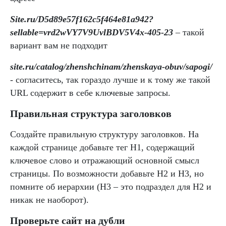
Site.ru/D5d89e57f162c5f464e81a942?
sellable=vrd2wVY7V9UvlBDV5V4x-405-23
– такой
вариант вам не подходит
site.ru/catalog/zhenshchinam/zhenskaya-obuv/sapogi/
- согласитесь, так гораздо лучше и к тому же такой
URL содержит в себе ключевые запросы.
Правильная структура заголовков
Создайте правильную структуру заголовков. На
каждой странице добавьте тег H1, содержащий
ключевое слово и отражающий основной смысл
страницы. По возможности добавьте H2 и H3, но
помните об иерархии (H3 – это подраздел для H2 и
никак не наоборот).
Проверьте сайт на дубли