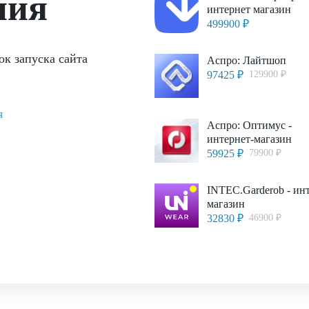
ния
интернет магазин
499900 ₽
ок запуска сайта
Аспро: Лайтшоп
97425 ₽
129900 ₽
я
Аспро: Оптимус -
интернет-магазин
59925 ₽
79900 ₽
INTEC.Garderob - ин
магазин
32830 ₽
46900 ₽