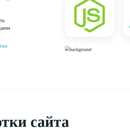
ть
адачи
огии
тки сайта