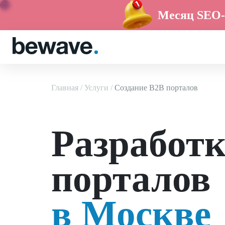
Месяц SEO-
Главная
Услуги
Создание B2B порталов
Разработк
порталов
в Москве