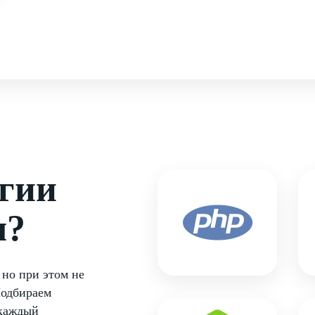
огии
м?
 но при этом не
Подбираем
 каждый