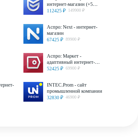
интернет-магазин (+5
готовых тематик)
112425 ₽
149900 ₽
Аспро: Next - интернет-
магазин
67425 ₽
89900 ₽
Аспро: Маркет -
адаптивный интернет-
магазин
52425 ₽
69900 ₽
тернет-
INTEC.Prom - сайт
промышленной компании
32830 ₽
46900 ₽