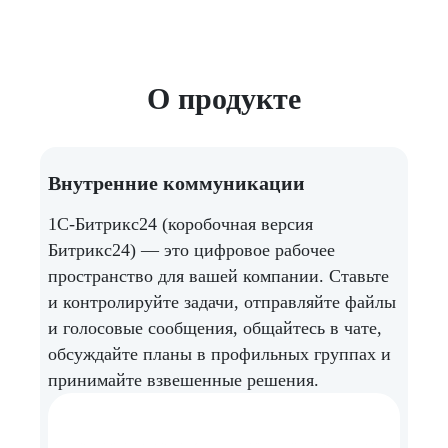
О продукте
Внутренние коммуникации
HR
1C-Битрикс24 (коробочная версия
1C-
Битрикс24) — это цифровое рабочее
орг
пространство для вашей компании. Ставьте
в к
и контролируйте задачи, отправляйте файлы
стр
и голосовые сообщения, общайтесь в чате,
ком
обсуждайте планы в профильных группах и
1C-
принимайте взвешенные решения.
зап
фот
сот