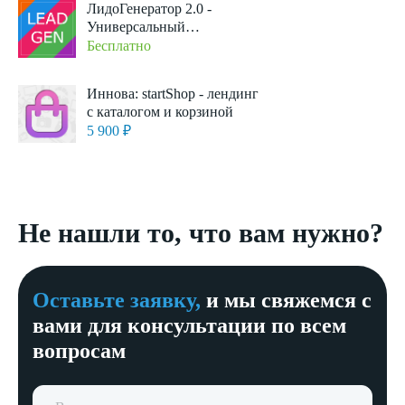
ЛидоГенератор 2.0 -
Универсальный
адаптивный шаблон
Бесплатно
Landing Page
Иннова: startShop - лендинг
с каталогом и корзиной
5 900 ₽
Не нашли то, что вам нужно?
Оставьте заявку,
и мы свяжемся с
вами для консультации по всем
вопросам